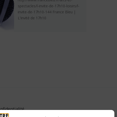
spectacles/l-invite-de-17h10-loisirs/l-
invite-de-17h10-144 France Bleu |
L’Invité de 17h10
nfidentialité