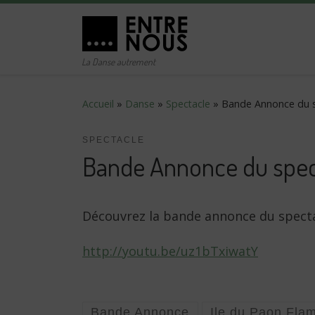
Passer au contenu
La Danse autrement
Accueil
»
Danse
»
Spectacle
»
Bande Annonce du s
SPECTACLE
Bande Annonce du spec
Découvrez la bande annonce du specta
http://youtu.be/uz1bTxiwatY
Bande Annonce
Ile du Paon Fla