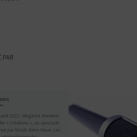
É PAR
ions
 avril 2022, Mégacité d’Amiens
lle « Créations », un spectacle
se par l’école Entre-Nous. Les
 interpréteront des