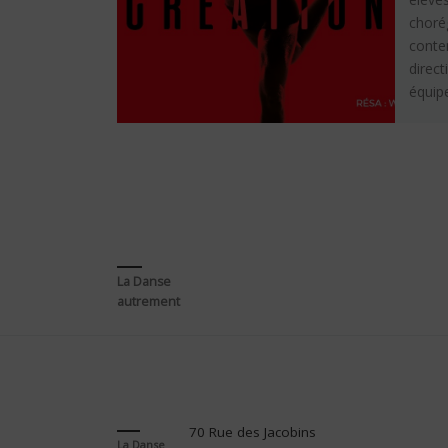
choré
conte
direc
équip
et créa
La Danse
autrement
70 Rue des Jacobins
La Danse