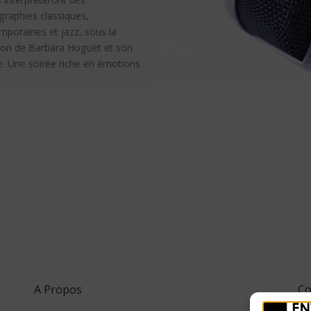
graphies classiques,
mporaines et jazz, sous la
tion de Barbara Hoguet et son
e. Une soirée riche en émotions
tivité !
A Propos
Co