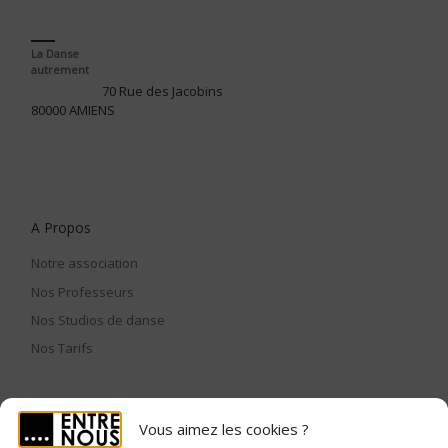
La Danse
autrement
70 Rue des Jacobins
80000 AMIENS
A Propos
Notre association
Nos Professeurs
Nos Studios de danse
Nos Tarifs
Vous aimez les cookies ?