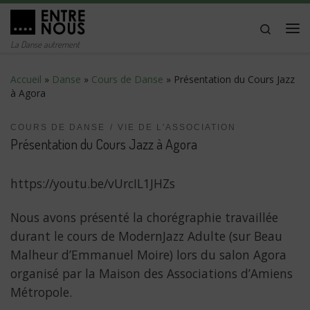
Passer au contenu
Search
Me
La Danse autrement
Accueil
»
Danse
»
Cours de Danse
»
Présentation du Cours Jazz
à Agora
COURS DE DANSE
VIE DE L'ASSOCIATION
Présentation du Cours Jazz à Agora
https://youtu.be/vUrcIL1JHZs
Nous avons présenté la chorégraphie travaillée
durant le cours de ModernJazz Adulte (sur Beau
Malheur d’Emmanuel Moire) lors du salon Agora
organisé par la Maison des Associations d’Amiens
Métropole.