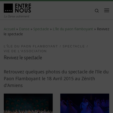
Passer au contenu
Search
Me
La Danse autrement
Accueil
»
Danse
»
Spectacle
»
L'île du paon flamboyant
»
Revivez
le spectacle
L'ÎLE DU PAON FLAMBOYANT
SPECTACLE
VIE DE L'ASSOCIATION
Revivez le spectacle
Retrouvez quelques photos du spectacle de l’Ile du
Paon Flamboyant le 18 Avril 2015 au Zénith
d’Amiens