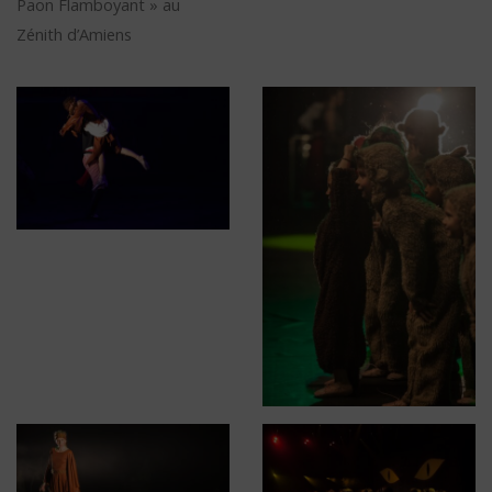
Paon Flamboyant » au
Zénith d’Amiens