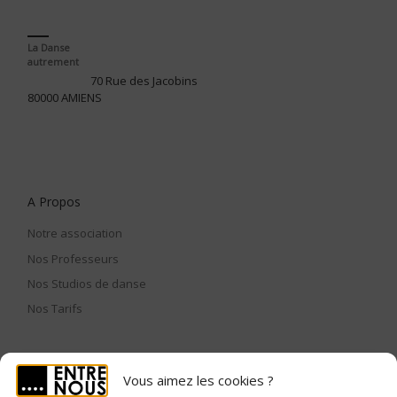
La Danse
autrement
70 Rue des Jacobins
80000 AMIENS
A Propos
Notre association
Nos Professeurs
Nos Studios de danse
Nos Tarifs
Vous aimez les cookies ?