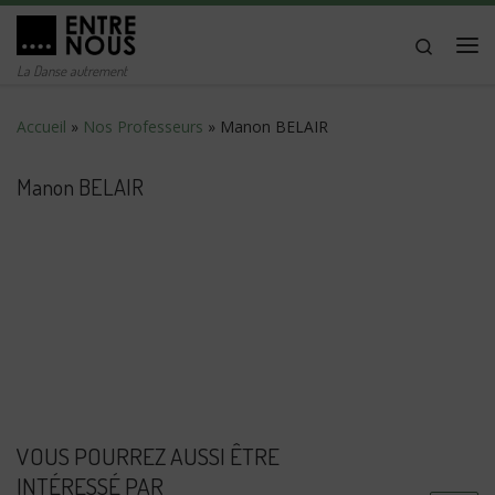
Passer au contenu
Search
Me
La Danse autrement
Accueil
»
Nos Professeurs
»
Manon BELAIR
Manon BELAIR
VOUS POURREZ AUSSI ÊTRE
INTÉRESSÉ PAR