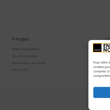
A Propos
Co
Notre association
Po
Nos Professeurs
Pol
Pour offrir 
Nos Studios de danse
cookies pou
Nos Tarifs
consentir à
comportemen
zr