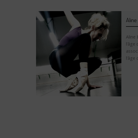
Alin
Aline
l’âge
associ
l’âge 